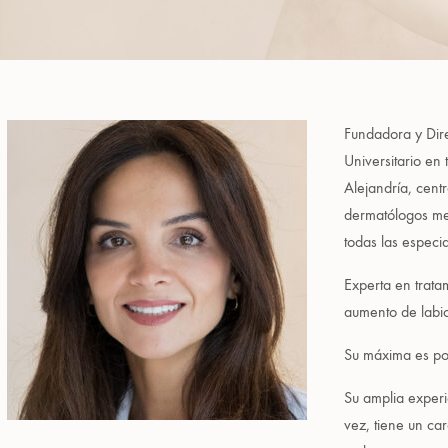
Fundadora y Dire
Universitario en
Alejandría, cent
dermatólogos mej
todas las especi
Experta en trata
aumento de labio
Su máxima es pot
Su amplia experi
vez, tiene un ca