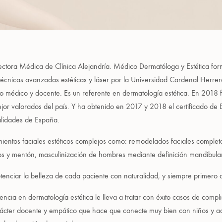
ctora Médica de Clínica Alejandría. Médico Dermatóloga y Estética for
 técnicas avanzadas estéticas y láser por la Universidad Cardenal Herre
ro médico y docente. Es un referente en dermatología estética. En 2018
or valorados del país. Y ha obtenido en 2017 y 2018 el certificado de 
alidades de España.
mientos faciales estéticos complejos como: remodelados faciales completo
s y mentón, masculinización de hombres mediante definición mandibular,
enciar la belleza de cada paciente con naturalidad, y siempre primero dev
encia en dermatología estética le lleva a tratar con éxito casos de compl
rácter docente y empático que hace que conecte muy bien con niños y ad