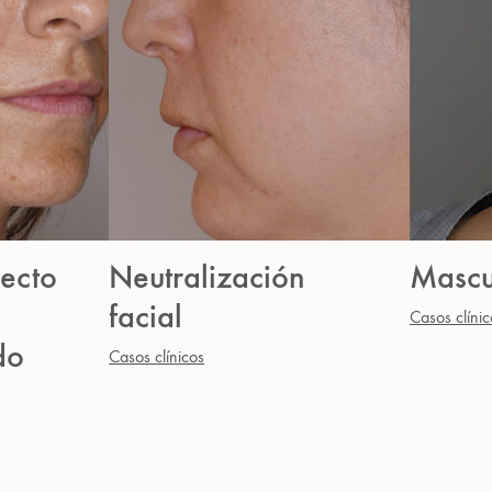
fecto
Neutralización
Mascu
facial
Casos clínic
do
Casos clínicos