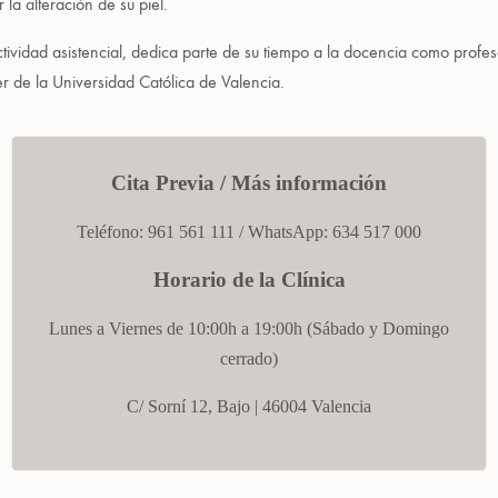
la alteración de su piel.
ividad asistencial, dedica parte de su tiempo a la docencia como profes
r de la Universidad Católica de Valencia.
Cita Previa / Más información
Teléfono: 961 561 111 / WhatsApp:
634 517 000
Horario de la Clínica
Lunes a Viernes de 10:00h a 19:00h (
Sábado
y Domingo
cerrado)
C/ Sorní 12, Bajo |
46004 Valencia