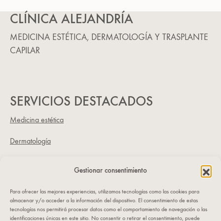
CLÍNICA ALEJANDRÍA
MEDICINA ESTÉTICA, DERMATOLOGÍA Y TRASPLANTE
CAPILAR
SERVICIOS DESTACADOS
Medicina estética
Dermatología
Trasplante capilar
Gestionar consentimiento
NUESTRA CLÍNICA
Para ofrecer las mejores experiencias, utilizamos tecnologías como las cookies para
almacenar y/o acceder a la información del dispositivo. El consentimiento de estas
Dónde estamos
tecnologías nos permitirá procesar datos como el comportamiento de navegación o las
C/ Sorní 12, bajo
identificaciones únicas en este sitio. No consentir o retirar el consentimiento, puede