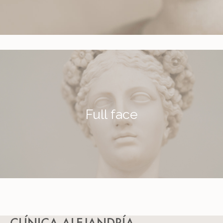
Full face
Más información