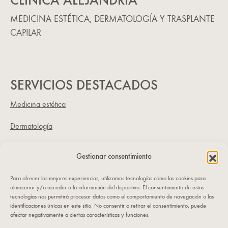
CLÍNICA ALEJANDRÍA
MEDICINA ESTÉTICA, DERMATOLOGÍA Y TRASPLANTE
CAPILAR
SERVICIOS DESTACADOS
Medicina estética
Dermatología
Trasplante capilar
Gestionar consentimiento
NUESTRA CLÍNICA
Para ofrecer las mejores experiencias, utilizamos tecnologías como las cookies para
almacenar y/o acceder a la información del dispositivo. El consentimiento de estas
Dónde estamos
tecnologías nos permitirá procesar datos como el comportamiento de navegación o las
C/ Sorní 12, bajo
identificaciones únicas en este sitio. No consentir o retirar el consentimiento, puede
afectar negativamente a ciertas características y funciones.
46004 VALENCIA