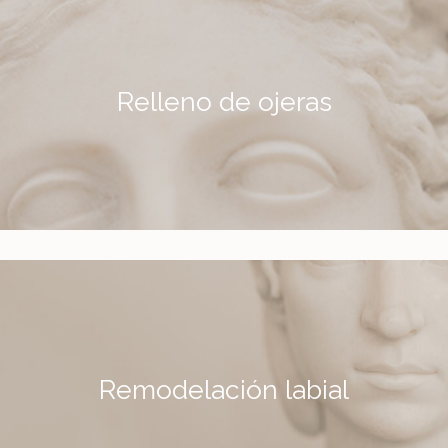
Relleno de ojeras
Más información
Remodelación labial
Más información