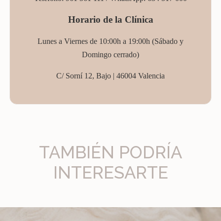
Horario de la Clínica
Lunes a Viernes de 10:00h a 19:00h (
Sábado
y
Domingo cerrado)
C/ Sorní 12, Bajo |
46004 Valencia
TAMBIÉN PODRÍA
INTERESARTE