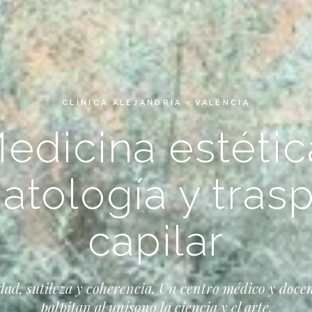
CLÍNICA ALEJANDRÍA · VALENCIA
edicina estétic
tología y tras
capilar
dad, sutileza y coherencia. Un centro médico y doce
palpitan al unísono la ciencia y el arte.