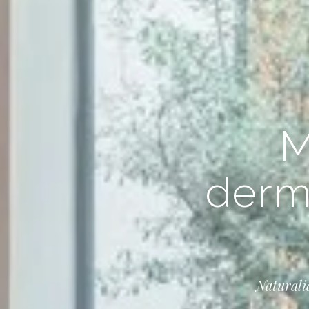
M
derma
Naturali