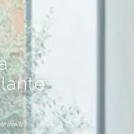
a,
plante
nte donde