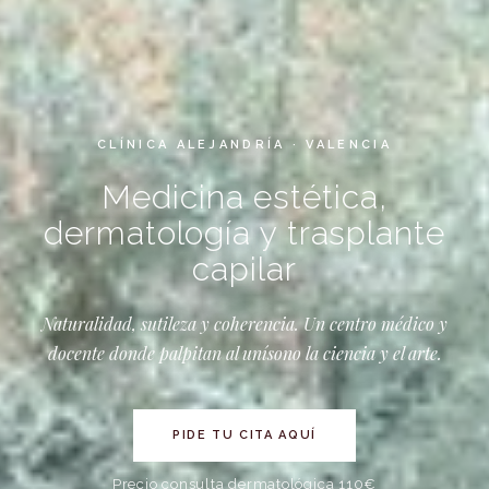
CLÍNICA ALEJANDRÍA · VALENCIA
Medicina estética,
dermatología y trasplante
capilar
Naturalidad, sutileza y coherencia. Un centro médico y
docente donde palpitan al unísono la ciencia y el arte.
PIDE TU CITA AQUÍ
Precio consulta dermatológica 110€