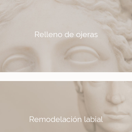
Relleno de ojeras
Más información
Remodelación labial
Más información