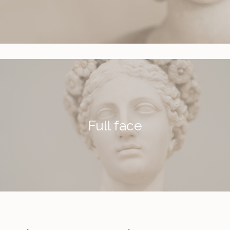
Full face
Más información