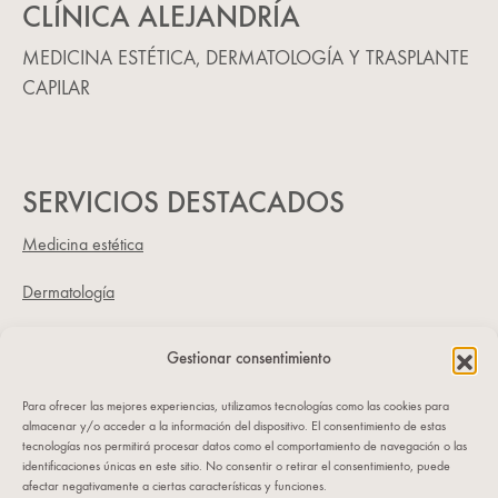
CLÍNICA ALEJANDRÍA
MEDICINA ESTÉTICA, DERMATOLOGÍA Y TRASPLANTE
CAPILAR
SERVICIOS DESTACADOS
Medicina estética
Dermatología
Trasplante capilar
Gestionar consentimiento
NUESTRA CLÍNICA
Para ofrecer las mejores experiencias, utilizamos tecnologías como las cookies para
almacenar y/o acceder a la información del dispositivo. El consentimiento de estas
Dónde estamos
tecnologías nos permitirá procesar datos como el comportamiento de navegación o las
C/ Sorní 12, bajo
identificaciones únicas en este sitio. No consentir o retirar el consentimiento, puede
afectar negativamente a ciertas características y funciones.
46004 VALENCIA